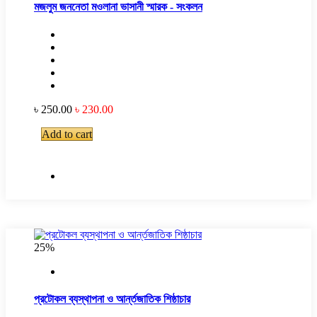
মজলুম জননেতা মওলানা ভাসানী স্মারক - সংকলন
৳ 250.00
৳ 230.00
Add to cart
25%
প্রটোকল ব্যস্থাপনা ও আর্ন্তজাতিক শিষ্ঠাচার