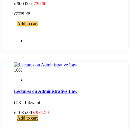
৳ 900.00
৳ 720.00
হেলেনা খান
Add to cart
10%
Lectures on Administrative Law
C.K. Takwani
৳ 1035.00
৳ 931.50
Add to cart