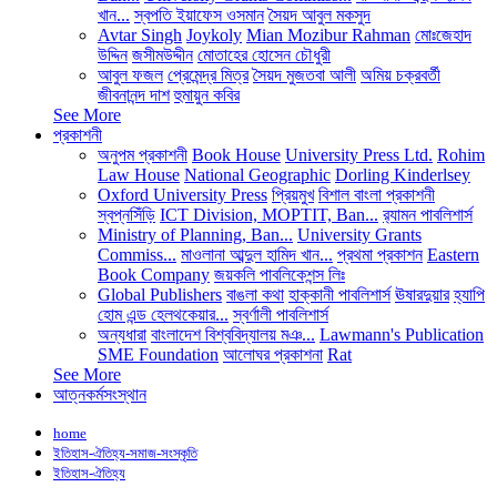
খান...
স্বপতি ইয়াফেস ওসমান
সৈয়দ আবুল মকসুদ
Avtar Singh
Joykoly
Mian Mozibur Rahman
মোঃজেহাদ
উদ্দিন
জসীমউদ্দীন
মোতাহের হোসেন চৌধুরী
আবুল ফজল
প্রেমেন্দ্র মিত্র
সৈয়দ মুজতবা আলী
অমিয় চক্রবর্তী
জীবনানন্দ দাশ
হুমায়ুন কবির
See More
প্রকাশনী
অনুপম প্রকাশনী
Book House
University Press Ltd.
Rohim
Law House
National Geographic
Dorling Kinderlsey
Oxford University Press
প্রিয়মুখ
বিশাল বাংলা প্রকাশনী
স্বপ্নসিঁড়ি
ICT Division, MOPTIT, Ban...
র‍্যামন পাবলিশার্স
Ministry of Planning, Ban...
University Grants
Commiss...
মাওলানা আব্দুল হামিদ খান...
প্রথমা প্রকাশন
Eastern
Book Company
জয়কলি পাবলিকেশন্স লিঃ
Global Publishers
বাঙলা কথা
হাক্কানী পাবলিশার্স
ঊষারদুয়ার
হ্যাপি
হোম এন্ড হেলথকেয়ার...
স্বর্ণালী পাবলিশার্স
অন্যধারা
বাংলাদেশ বিশ্ববিদ্যালয় মঞ...
Lawmann's Publication
SME Foundation
আলোঘর প্রকাশনা
Rat
See More
আত্নকর্মসংস্থান
home
ইতিহাস-ঐতিহ্য-সমাজ-সংস্কৃতি
ইতিহাস-ঐতিহ্য