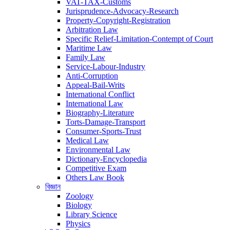
VAT-TAX-Customs
Jurisprudence-Advocacy-Research
Property-Copyright-Registration
Arbitration Law
Specific Relief-Limitation-Contempt of Court
Maritime Law
Family Law
Service-Labour-Industry
Anti-Corruption
Appeal-Bail-Writs
International Conflict
International Law
Biography-Literature
Torts-Damage-Transport
Consumer-Sports-Trust
Medical Law
Environmental Law
Dictionary-Encyclopedia
Competitive Exam
Others Law Book
বিজ্ঞান
Zoology
Biology
Library Science
Physics