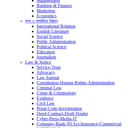
Management
Banking & Finance
Marketing
Economics
কলা ও সামাজিক বিজ্ঞান
International Relation
English Literature
Social Science
Public Administration
Political Science
Education
Journalism
Law & Justice
Service-Trust
Advocacy
Law Journal
Constitution-Human Rights-Administration
Criminal Law
Crime & Criminology
Evidence
Civil Law
Penal Code-Investigation
Deed-Contract-Draft-Tender
Cyber-Press-Media-IT
Company-Bank-NI Act-Insurance-Commercial