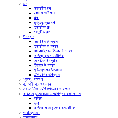
গল্প
সমকালীন গল্প
ভাষা ও অভিধান
গল্প.
মুক্তিযুদ্ধের গল্প
ইসলামিক গল্প
রোমান্টিক গল্প
উপন্যাস
সমকালীন উপন্যাস
ইসলামিক উপন্যাস
প্যারাসাইকোলজিকাল উপন্যাস
অতিপ্রাকৃত ও ভৌতিক
রোমান্টিক উপন্যাস
চিরায়ত উপন্যাস
মুক্তিযুদ্ধের উপন্যাস
ঐতিহাসিক উপন্যাস
প্রবন্ধ-গবেষণা
রচনাবলী-রচনাসংকলন
সায়েন্স ফিকশন-থ্রিলার-অ্যাডভেঞ্চার
কবিতা-ছড়া-অভিনয় ও আবৃত্তির কলাকৌশল
কবিতা
ছড়া
অভিনয় ও আবৃত্তির কলাকৌশল
ভাষা-ব্যাকরণ
স্মারকগ্রন্থ