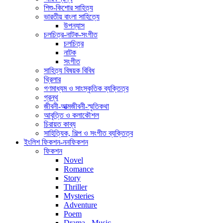
শিশু-কিশোর সাহিত্য
ভারতীয় বাংলা সাহিত্যে
উপন্যাস
চলচিত্র-নাটক-সংগীত
চলচিত্র
নাটক
সংগীত
সাহিত্য বিষয়ক বিবিধ
থ্রিলার
গণমাধ্যম ও সাংস্কৃতিক ব্যক্তিত্ব
গ্রন্থ
জীবনী-আত্মজীবনী-স্মৃতিকথা
আবৃত্তি ও কলাকৌশল
চিরায়ত কাব্য
সাহিত্যিক, শিল্প ও সংগীত ব্যক্তিত্ব
ইংলিশ ফিকশন-ননফিকশন
ফিকশন
Novel
Romance
Story
Thriller
Mysteries
Adventure
Poem
Drama - Music