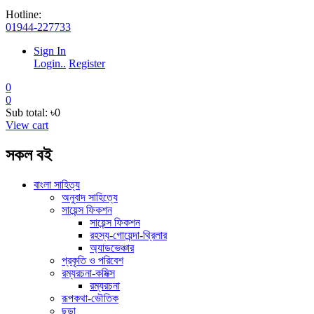
Hotline:
01944-227733
Sign In
Login..
Register
0
0
Sub total:
৳0
View cart
সকল বই
বাংলা সাহিত্য
অনুবাদ সাহিত্যে
সায়েন্স ফিকশন
সায়েন্স ফিকশন
রহস্য-গোয়েন্দা-থ্রিলার
অ্যাডভেঞ্চার
প্রকৃতি ও পরিবেশ
রম্যরচনা-কমিক্স
রম্যরচনা
রূপকথা-ভৌতিক
ছড়া