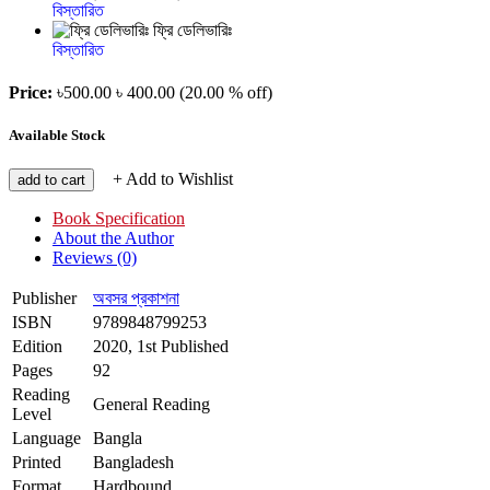
বিস্তারিত
ফ্রি ডেলিভারিঃ
বিস্তারিত
Price:
৳500.00
৳ 400.00
(20.00 % off)
Available Stock
+ Add to Wishlist
add to cart
Book Specification
About the Author
Reviews (0)
Publisher
অবসর প্রকাশনা
ISBN
9789848799253
Edition
2020, 1st Published
Pages
92
Reading
General Reading
Level
Language
Bangla
Printed
Bangladesh
Format
Hardbound