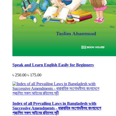
Speak and Learn English Easily for Beginners
৳ 250.00
৳ 175.00
Index of all Prevailing Laws in Bangladesh with
Successive Amendments - ধারাবাহিক সংশোধনীসহ বাংলাদেশে
প্রচলিত সকল আইনের রহিতসহ সূচী