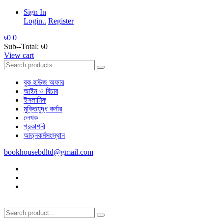
Sign In
Login..
Register
৳0
0
Sub--Total:
৳0
View cart
বুক হাউজ অফার
আইন ও বিচার
ইসলামিক
মুক্তিযুদ্ধ কর্নার
লেখক
প্রকাশনী
আত্নকর্মসংস্থান
bookhousebdltd@gmail.com