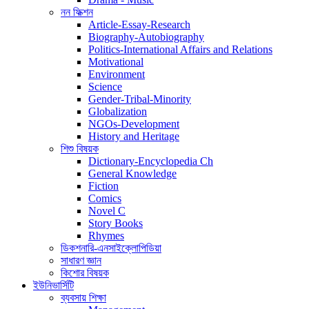
নন ফিক্শন
Article-Essay-Research
Biography-Autobiography
Politics-International Affairs and Relations
Motivational
Environment
Science
Gender-Tribal-Minority
Globalization
NGOs-Development
History and Heritage
শিশু বিষয়ক
Dictionary-Encyclopedia Ch
General Knowledge
Fiction
Comics
Novel C
Story Books
Rhymes
ডিকশনারি-এনসাইক্লোপিডিয়া
সাধারণ জ্ঞান
কিশোর বিষয়ক
ইউনিভার্সিটি
ব্যবসায় শিক্ষা