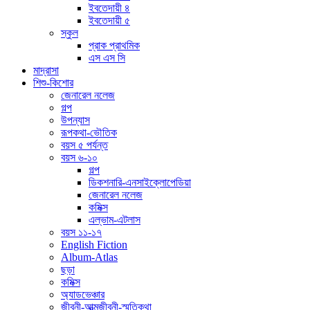
ইবতেদায়ী ৪
ইবতেদায়ী ৫
স্কুল
প্রাক প্রাথমিক
এস এস সি
মাদ্রাসা
শিশু-কিশোর
জেনারেল নলেজ
গল্প
উপন্যাস
রূপকথা-ভৌতিক
বয়স ৫ পর্যন্ত
বয়স ৬-১০
গল্প
ডিকশনারি-এনসাইক্লোপেডিয়া
জেনারেল নলেজ
কমিক্স
এল্ভাম-এটলাস
বয়স ১১-১৭
English Fiction
Album-Atlas
ছড়া
কমিক্স
অ্যাডভেঞ্চার
জীবনী-আত্মজীবনী-স্মৃতিকথা