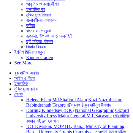
আবৃত্তি ও কলাকৌশল
ইসলামিক বই
মুক্তিযুদ্ধ বিষয়ক
রচনাবলী-রচনাসংকলন
কবিতা
রহস্য ও গোয়েন্দা
রূপকথা, উপকথা ও লোককাহিনী
ছবি আঁকার কৌশল
বিজ্ঞান বিষয়ক
ইংলিশ মিডিয়াম স্কুল
Kinder Garten
See More
বুক হাউজ অফার
আইন ও বিচার
ইসলামিক
মুক্তিযুদ্ধ কর্নার
লেখক
Helena Khan
Md.Shafiqul Alam
Kazi Nazrul Islam
Rabindranath Tagore
রবীন্দ্রনাথ ঠাকুর
মাইনুল ইসলাম
Dorling Kinderlsey (DK)
National Geographic
Oxford
University Press
Major General Md. Sarwar...
মোঃ নজিবুর
রহমান
শহীদুল হক খান
ICT Division, MOPTIT, Ban...
Ministry of Planning,
Ban...
University Grants Commiss...
মাওলানা আব্দুল হামিদ