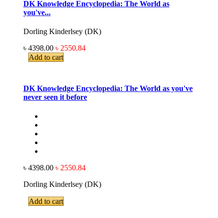
DK Knowledge Encyclopedia: The World as
you've...
Dorling Kinderlsey (DK)
৳ 4398.00
৳ 2550.84
Add to cart
DK Knowledge Encyclopedia: The World as you've
never seen it before
৳ 4398.00
৳ 2550.84
Dorling Kinderlsey (DK)
Add to cart