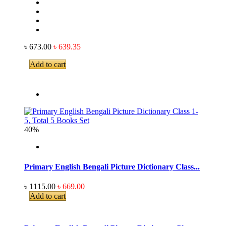
৳ 673.00
৳ 639.35
Add to cart
40%
Primary English Bengali Picture Dictionary Class...
৳ 1115.00
৳ 669.00
Add to cart