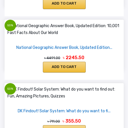
ADD TO CART
50%
National Geographic Answer Book, Updated Edition...
৳ 2245.50
৳ 4491.00
ADD TO CART
50%
DK Findout! Solar System: What do you want to fi...
৳ 355.50
৳ 711.00