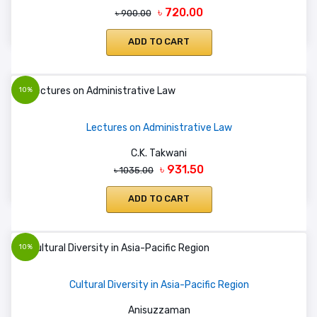
৳ 720.00
৳ 900.00
ADD TO CART
10%
Lectures on Administrative Law
C.K. Takwani
৳ 931.50
৳ 1035.00
ADD TO CART
10%
Cultural Diversity in Asia-Pacific Region
Anisuzzaman