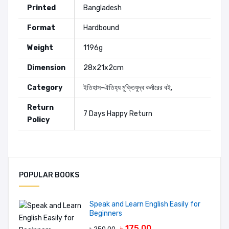
Printed
Bangladesh
Format
Hardbound
Weight
1196g
Dimension
28x21x2cm
Category
ইতিহাস-ঐতিহ্য
মুক্তিযুদ্ধ কর্নারের বই
,
Return
7 Days Happy Return
Policy
Authors:
সাহাবউদ্দিন মজুমদার
Add A Review
POPULAR BOOKS
Your Rating
Speak and Learn English Easily for
Beginners
৳ 175.00
৳ 250.00