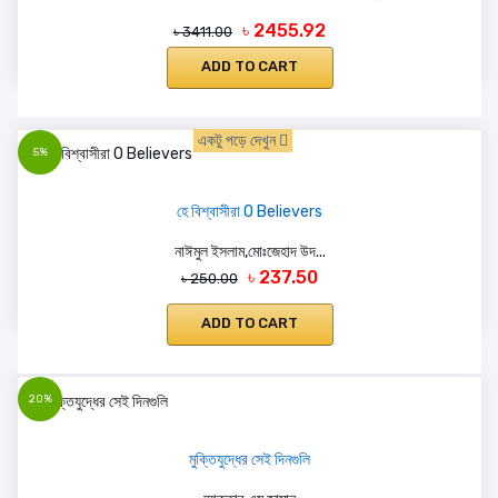
৳ 2455.92
৳ 3411.00
ADD TO CART
একটু পড়ে দেখুন
5%
হে বিশ্বাসীরা O Believers
নাঈমুল ইসলাম,মোঃজেহাদ উদ...
৳ 237.50
৳ 250.00
ADD TO CART
20%
মুক্তিযুদ্ধের সেই দিনগুলি