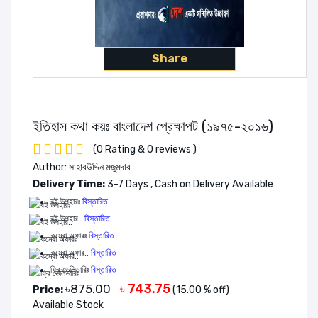
Share
ইতিহাস কথা কয়ঃ বাংলাদেশ প্রেক্ষাপট (১৯৭৫-২০১৬)
(0 Rating & 0 reviews )
Author: সাহাবউদ্দিন মজুমদার
Delivery Time:
3-7 Days , Cash on Delivery Available
বই উপহারঃ
বিস্তারিত
বই উপহার..
বিস্তারিত
কম্বো অফারঃ
বিস্তারিত
কম্বো অফার..
বিস্তারিত
ফ্রি ডেলিভারিঃ
বিস্তারিত
৳ 743.75
৳875.00
Price:
(15.00 % off)
Available Stock