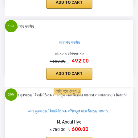
ADD TO CART
18%
করোনায় করনীয়
আ.স.ম ওয়াহিদুজ্জামান
৳ 492.00
৳ 600.00
ADD TO CART
একটু পড়ে দেখুন
20%
আল কুরআনের বিষয়ভিত্তিক বাণীসমূহঃ মানবজীবনের সফলত...
M. Abdul Hye
৳ 600.00
৳ 750.00