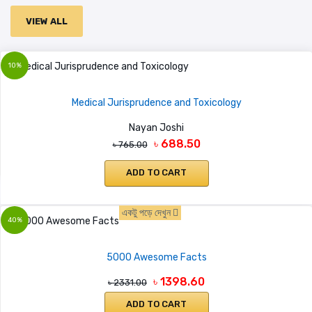
VIEW ALL
10%
Medical Jurisprudence and Toxicology
Nayan Joshi
৳ 688.50
৳ 765.00
ADD TO CART
একটু পড়ে দেখুন
40%
5000 Awesome Facts
৳ 1398.60
৳ 2331.00
ADD TO CART