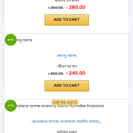
আকতার এম জামান
৳ 280.00
৳ 350.00
ADD TO CART
30%
বঙ্গবন্ধু সকলের
শহীদুল হক খান
৳ 245.00
৳ 350.00
ADD TO CART
একটু পড়ে দেখুন
27%
প্রান্তজনের স্বপক্ষেঃ বাংলাদেশের সমকালীন আর্থসাম...
আতিউর রহমান