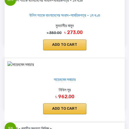
উনিশ শতকে বাংলাদেশের সংবাদ-সাময়িকপত্র - ১ম খণ্ড
মুনতাসীর মামুন
৳ 273.00
৳ 350.00
ADD TO CART
সায়েবমেম সমাচার
নিখিল সুর
৳ 962.00
ADD TO CART
15%