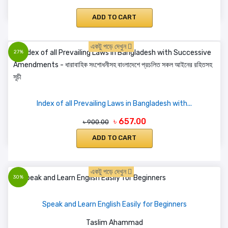
ADD TO CART
একটু পড়ে দেখুন
27%
Index of all Prevailing Laws in Bangladesh with...
৳ 657.00
৳ 900.00
ADD TO CART
একটু পড়ে দেখুন
30%
Speak and Learn English Easily for Beginners
Taslim Ahammad