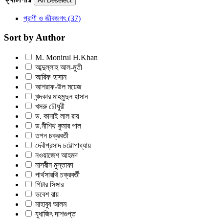
প্রাণী ও জীবজগৎ
(37)
Sort by Author
M. Monirul H.Khan
আব্দুল্লাহ আল-মুতী
আরিফ হাসান
আশরাফ-উল ময়েজ
খন্দকার মাহমুদুল হাসান
খসরু চৌধুরী
ড. কানাই লাল রায়
ড.নীশিথ কুমার পাল
তপন চক্রবর্তী
দেবীপ্রসাদ চট্টোপাধ্যায়
নওয়াজেশ আহমদ
নাসরীন মুস্তাফা
পার্থসারথি চক্রবর্তী
পিটার সিঙ্গার
ভবেশ রায়
মাহাবুব আলম
যুধাজিৎ দাশগুপ্ত