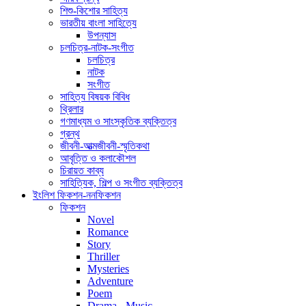
শিশু-কিশোর সাহিত্য
ভারতীয় বাংলা সাহিত্যে
উপন্যাস
চলচিত্র-নাটক-সংগীত
চলচিত্র
নাটক
সংগীত
সাহিত্য বিষয়ক বিবিধ
থ্রিলার
গণমাধ্যম ও সাংস্কৃতিক ব্যক্তিত্ব
গ্রন্থ
জীবনী-আত্মজীবনী-স্মৃতিকথা
আবৃত্তি ও কলাকৌশল
চিরায়ত কাব্য
সাহিত্যিক, শিল্প ও সংগীত ব্যক্তিত্ব
ইংলিশ ফিকশন-ননফিকশন
ফিকশন
Novel
Romance
Story
Thriller
Mysteries
Adventure
Poem
Drama - Music