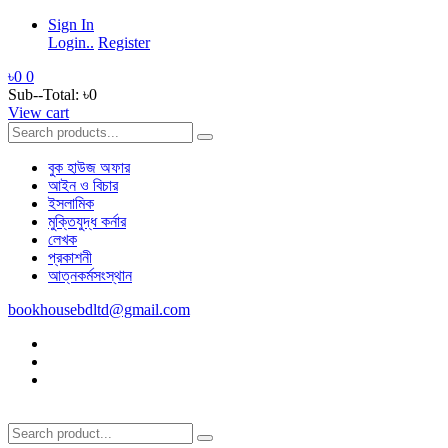
Sign In
Login..
Register
৳0
0
Sub--Total:
৳0
View cart
বুক হাউজ অফার
আইন ও বিচার
ইসলামিক
মুক্তিযুদ্ধ কর্নার
লেখক
প্রকাশনী
আত্নকর্মসংস্থান
bookhousebdltd@gmail.com