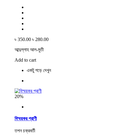
৳ 350.00
৳ 280.00
আব্দুল্লাহ আল-মুতী
Add to cart
একটু পড়ে দেখুন
20%
বিস্ময়কর প্রাণী
তপন চক্রবর্তী