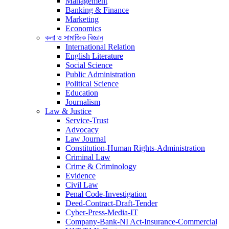
Management
Banking & Finance
Marketing
Economics
কলা ও সামাজিক বিজ্ঞান
International Relation
English Literature
Social Science
Public Administration
Political Science
Education
Journalism
Law & Justice
Service-Trust
Advocacy
Law Journal
Constitution-Human Rights-Administration
Criminal Law
Crime & Criminology
Evidence
Civil Law
Penal Code-Investigation
Deed-Contract-Draft-Tender
Cyber-Press-Media-IT
Company-Bank-NI Act-Insurance-Commercial