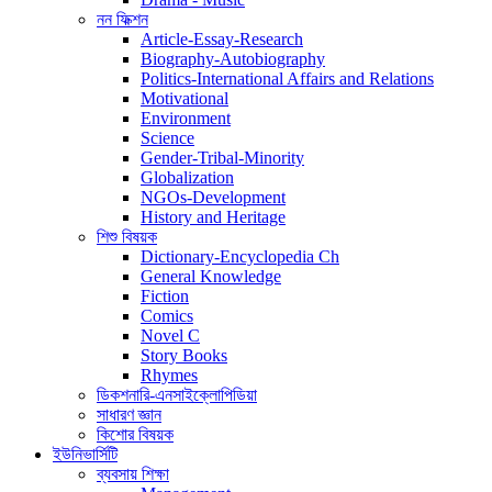
নন ফিক্শন
Article-Essay-Research
Biography-Autobiography
Politics-International Affairs and Relations
Motivational
Environment
Science
Gender-Tribal-Minority
Globalization
NGOs-Development
History and Heritage
শিশু বিষয়ক
Dictionary-Encyclopedia Ch
General Knowledge
Fiction
Comics
Novel C
Story Books
Rhymes
ডিকশনারি-এনসাইক্লোপিডিয়া
সাধারণ জ্ঞান
কিশোর বিষয়ক
ইউনিভার্সিটি
ব্যবসায় শিক্ষা