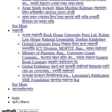
খান...
স্বপতি ইয়াফেস ওসমান
সৈয়দ আবুল মকসুদ
Avtar Singh
Joykoly
Mian Mozibur Rahman
মোঃজেহাদ
উদ্দিন
জসীমউদ্দীন
মোতাহের হোসেন চৌধুরী
আবুল ফজল
প্রেমেন্দ্র মিত্র
সৈয়দ মুজতবা আলী
অমিয় চক্রবর্তী
জীবনানন্দ দাশ
হুমায়ুন কবির
See More
প্রকাশনী
অনুপম প্রকাশনী
Book House
University Press Ltd.
Rohim
Law House
National Geographic
Dorling Kinderlsey
Oxford University Press
প্রিয়মুখ
বিশাল বাংলা প্রকাশনী
স্বপ্নসিঁড়ি
ICT Division, MOPTIT, Ban...
র‍্যামন পাবলিশার্স
Ministry of Planning, Ban...
University Grants
Commiss...
মাওলানা আব্দুল হামিদ খান...
প্রথমা প্রকাশন
Eastern
Book Company
জয়কলি পাবলিকেশন্স লিঃ
Global Publishers
বাঙলা কথা
হাক্কানী পাবলিশার্স
ঊষারদুয়ার
হ্যাপি
হোম এন্ড হেলথকেয়ার...
স্বর্ণালী পাবলিশার্স
অন্যধারা
বাংলাদেশ বিশ্ববিদ্যালয় মঞ...
Lawmann's Publication
SME Foundation
আলোঘর প্রকাশনা
Rat
See More
আত্নকর্মসংস্থান
home
প্রাণী ও জীবজগৎ
ক্যাটাগরি