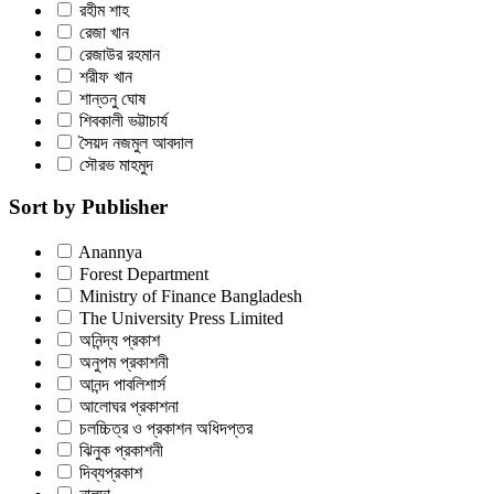
রহীম শাহ
রেজা খান
রেজাউর রহমান
শরীফ খান
শান্তনু ঘোষ
শিবকালী ভট্টাচার্য
সৈয়দ নজমুল আবদাল
সৌরভ মাহমুদ
Sort by Publisher
Anannya
Forest Department
Ministry of Finance Bangladesh
The University Press Limited
অনিন্দ্য প্রকাশ
অনুপম প্রকাশনী
আনন্দ পাবলিশার্স
আলোঘর প্রকাশনা
চলচ্চিত্র ও প্রকাশন অধিদপ্তর
ঝিনুক প্রকাশনী
দিব্যপ্রকাশ