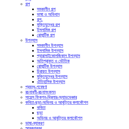
গল্প
সমকালীন গল্প
ভাষা ও অভিধান
গল্প.
মুক্তিযুদ্ধের গল্প
ইসলামিক গল্প
রোমান্টিক গল্প
উপন্যাস
সমকালীন উপন্যাস
ইসলামিক উপন্যাস
প্যারাসাইকোলজিকাল উপন্যাস
অতিপ্রাকৃত ও ভৌতিক
রোমান্টিক উপন্যাস
চিরায়ত উপন্যাস
মুক্তিযুদ্ধের উপন্যাস
ঐতিহাসিক উপন্যাস
প্রবন্ধ-গবেষণা
রচনাবলী-রচনাসংকলন
সায়েন্স ফিকশন-থ্রিলার-অ্যাডভেঞ্চার
কবিতা-ছড়া-অভিনয় ও আবৃত্তির কলাকৌশল
কবিতা
ছড়া
অভিনয় ও আবৃত্তির কলাকৌশল
ভাষা-ব্যাকরণ
স্মারকগ্রন্থ