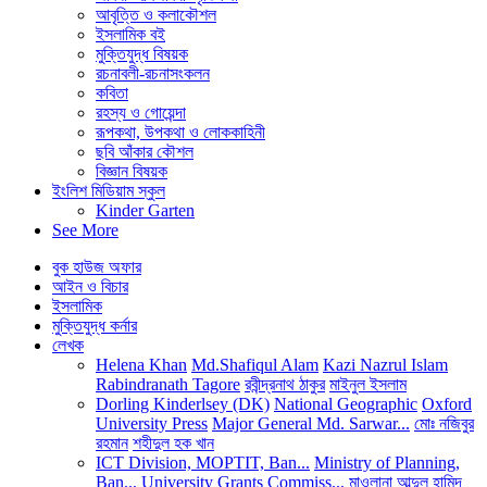
আবৃত্তি ও কলাকৌশল
ইসলামিক বই
মুক্তিযুদ্ধ বিষয়ক
রচনাবলী-রচনাসংকলন
কবিতা
রহস্য ও গোয়েন্দা
রূপকথা, উপকথা ও লোককাহিনী
ছবি আঁকার কৌশল
বিজ্ঞান বিষয়ক
ইংলিশ মিডিয়াম স্কুল
Kinder Garten
See More
বুক হাউজ অফার
আইন ও বিচার
ইসলামিক
মুক্তিযুদ্ধ কর্নার
লেখক
Helena Khan
Md.Shafiqul Alam
Kazi Nazrul Islam
Rabindranath Tagore
রবীন্দ্রনাথ ঠাকুর
মাইনুল ইসলাম
Dorling Kinderlsey (DK)
National Geographic
Oxford
University Press
Major General Md. Sarwar...
মোঃ নজিবুর
রহমান
শহীদুল হক খান
ICT Division, MOPTIT, Ban...
Ministry of Planning,
Ban...
University Grants Commiss...
মাওলানা আব্দুল হামিদ