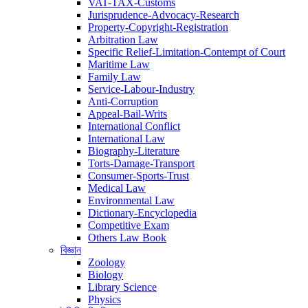
VAT-TAX-Customs
Jurisprudence-Advocacy-Research
Property-Copyright-Registration
Arbitration Law
Specific Relief-Limitation-Contempt of Court
Maritime Law
Family Law
Service-Labour-Industry
Anti-Corruption
Appeal-Bail-Writs
International Conflict
International Law
Biography-Literature
Torts-Damage-Transport
Consumer-Sports-Trust
Medical Law
Environmental Law
Dictionary-Encyclopedia
Competitive Exam
Others Law Book
বিজ্ঞান
Zoology
Biology
Library Science
Physics