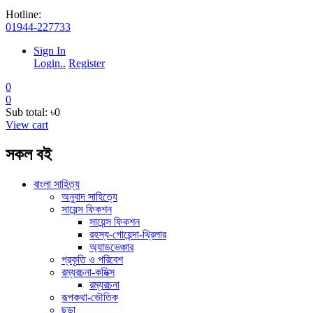
Hotline:
01944-227733
Sign In
Login..
Register
0
0
Sub total:
৳0
View cart
সকল বই
বাংলা সাহিত্য
অনুবাদ সাহিত্যে
সায়েন্স ফিকশন
সায়েন্স ফিকশন
রহস্য-গোয়েন্দা-থ্রিলার
অ্যাডভেঞ্চার
প্রকৃতি ও পরিবেশ
রম্যরচনা-কমিক্স
রম্যরচনা
রূপকথা-ভৌতিক
ছড়া