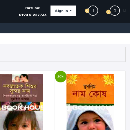
Hotline:
Sign In
0
0
01944-227733
20%