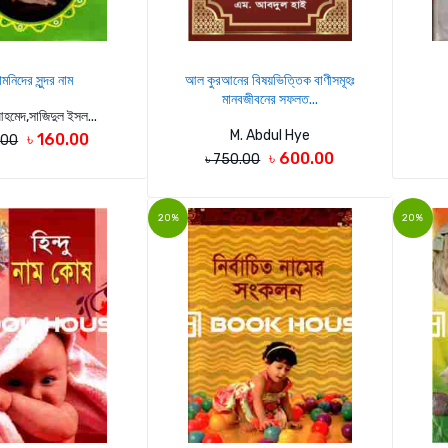
মনিদের সুন্দর নাম
আল কুরআনের বিষয়ভিত্তিক বাণীসমূহঃ
মানবজীবনের সফলত...
হমেদ,সাজিদুল ইসল...
M. Abdul Hye
৳ 160.00
.00
৳ 600.00
৳ 750.00
20%
20%