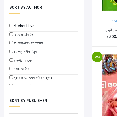
SORT BY AUTHOR
সোনা
M. Abdul Hye
তানভীর আ
আকরাম হোসাইন
৳ 200
ডা. আনওয়ার-উল আজিম
ডা. আবু সাঈদ শিমুল
20%
তানভীর আহমেদ
নেসার আতিক
প্রফেসর ড. আব্দুল কারিম বাক্কার
মারিয়া মন্তেসরি
সাজিদুল ইসলাম
SORT BY PUBLISHER
সুমাইয়া জামান