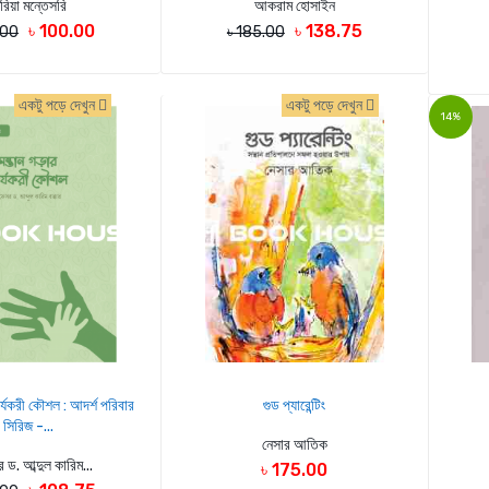
রিয়া মন্তেসরি
আকরাম হোসাইন
৳ 100.00
৳ 138.75
.00
৳ 185.00
একটু পড়ে দেখুন
একটু পড়ে দেখুন
14%
র্যকরী কৌশল : আদর্শ পরিবার
গুড প্যারেন্টিং
সিরিজ -...
নেসার আতিক
 ড. আব্দুল কারিম...
৳ 175.00