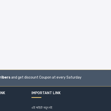
ribers
and get discount Coupon at every Saturday
INK
IMPORTANT LINK
এই সাইটে নতুন বই