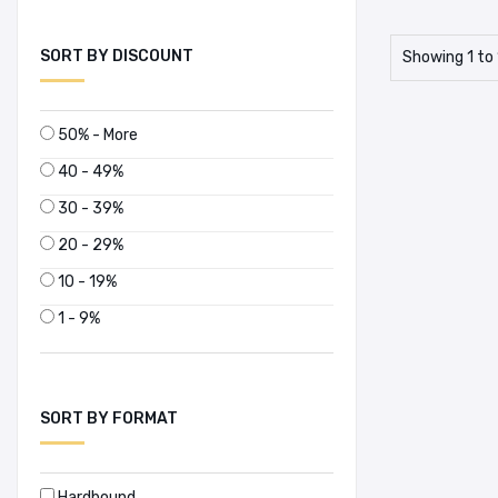
SORT BY DISCOUNT
Showing 1 to 
50% - More
40 - 49%
30 - 39%
20 - 29%
10 - 19%
1 - 9%
SORT BY FORMAT
Hardbound