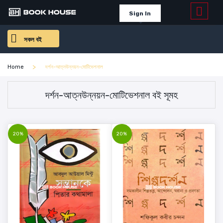
Sign In
সকল বই
Home
দর্শন-আত্নউন্নয়ন-মোটিভেশনাল
দর্শন-আত্নউন্নয়ন-মোটিভেশনাল বই সূমহ
20%
20%