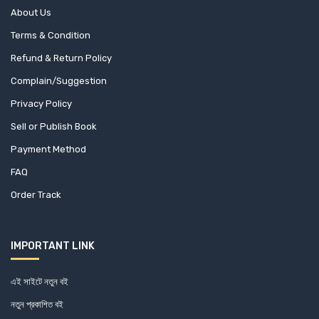
কন্সট্যান্স জনসন
About Us
মাকতাবাতুল হুদা আল ইসলামিয়া
করুণাপ্রসাদ দে
Terms & Condition
মাটিগন্ধা
কাজী আবুল কালাম সিদ্দীক
Refund & Return Policy
মুক্তদেশ প্রকাশন
কাজী হাসান রবিন
Complain/Suggestion
মুহাম্মদ পাবলিকেশন
কার্ল গুস্তাভ ইয়ুং
Privacy Policy
মূর্ধন্য
কার্ল মার্কস
Sell or Publish Book
রুহামা পাবলিকেশন
কৃষিবিদ ড. মো. আখতারুজ্জামান
Payment Method
রোদেলা প্রকাশনী
কৃষ্ণা বসু
FAQ
শব্দশৈলী
কেন ব্লাঙ্কচার্ড
Order Track
শিখা প্রকাশনী
কেন ব্লানচার্ড
শোভা প্রকাশ
কেন ব্ল্যাঞ্চার্ড
IMPORTANT LINK
শ্রাবণ প্রকাশনী
কেনেথ ক্লার্ক
সত্যায়ন প্রকাশন
এই সাইটে নতুন বই
কেভিন হোর্সলি
সন্দীপন প্রকাশনী
নতুন প্রকাশিত বই
ক্যারল এস. ডিউইক