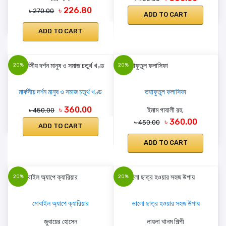
৳ 226.80
৳ 270.00
ADD TO CART
ADD TO CART
20%
20%
মার্কসীয় দর্শন মানুষ ও সমাজ চতুর্থ খণ্ড
তহাফুতুল ফলাসিফা
৳ 360.00
ইমাম গাযালী রহ.
৳ 450.00
৳ 360.00
৳ 450.00
ADD TO CART
ADD TO CART
20%
20%
মোবাইল অ্যাপে ক্যারিয়ার
ভালো ছাত্র হওয়ার সহজ উপায়
জুবায়ের হোসেন
লায়লা খানম শিল্পী