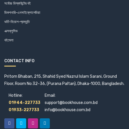
সন্দেশ
সর্বোচ্চ ডিস্কাউন্টের বই
ক্যারেন বারম্যান
সংবেদ
ডিকশনারি-এনসাইক্লোপেডিয়া
ক্রিস অ্যান্ডারসন
সমকালীন প্রকাশন
ভর্তি-নিয়োগ-প্রস্তুতি
ক্রিস্টিনা স্টেইন
এক্সক্লুসিভ
সময় প্রকাশন
ক্লাইভ বেল
বইমেলা
সংহতি প্রকাশন
খুররম মমতাজ
সাহিত্য প্রকাশ
গ. কিরিলেস্কো
সিয়ান পাবলিকেশন
CONTACT INFO
গাজী ইয়ার মোহাম্মদ,
সীরাত পাবলিকেশন
গারি কলিন্স. এমএস
Pritom Bhaban, 215, Shahid Syed Nazrul Islam Sarani, Ground
সুচয়নী পাবলিশার্স
গালিব আহসান খান
Floor, Room No:32-36, (Purana Paltan), Dhaka-1000, Bangladesh.
সূচীপত্র
গেমা এলউইন হ্যারিস
Hotline:
Email:
সেবা প্রকাশনী
গোলাম ফারুক
01944-227733
support@bookhouse.com.bd
স্টুডেন্ট ওয়েজ
গোলাম রাব্বী
01933-227733
info@bookhouse.com.bd
স্বরে অ
গোলাম সামদানি ডন
হাওলাদার প্রকাশনী
গোঁসাই পাহলভী