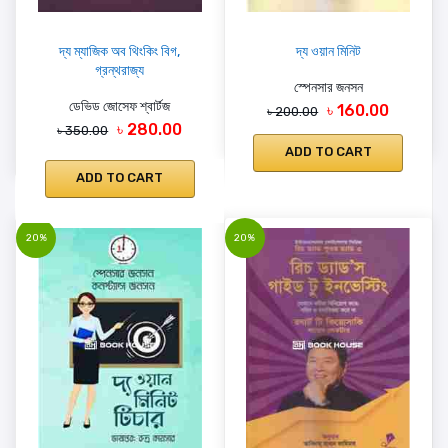
দ্য ম্যাজিক অব থিংকিং বিগ,
দ্য ওয়ান মিনিট
গ্রন্থরাজ্য
স্পেনসার জনসন
ডেভিড জোসেফ শ্বার্টজ
৳ 160.00
৳ 200.00
৳ 280.00
৳ 350.00
ADD TO CART
ADD TO CART
20%
20%