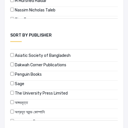
M Murshed Haidar
Nassim Nicholas Taleb
Tian Tao
Wu Chunbo
SORT BY PUBLISHER
অগ ম্যান্ডিনো
অচিন্ত্যকুমার সেনগুপ্ত
Asiatic Society of Bangladesh
অজন ব্রহ্ম
Dakwah Corner Publications
অনমিত্র দাস
Penguin Books
অনীশ দাস অপু
Sage
অন্তিক মাহমুদ
The University Press Limited
অপূর্ব চৌধুরী
অক্ষরবৃত্ত
অভয়পদ মিত্র
অগ্রদূত অ্যন্ড কোম্পানি
অভ্র ঘোষ
অঙ্কুর প্রকাশনী
অরুণ কুমার বিশ্বাস