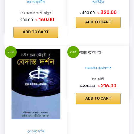
গুরু সক্রেটিস
ডারউইন
৳ 320.00
মোঃ রমজান আলী আকন্দ
৳ 400.00
৳ 160.00
৳ 200.00
ADD TO CART
ADD TO CART
20%
20%
সফলতার প্রথম পাঠ
জে. আলী
৳ 216.00
৳ 270.00
ADD TO CART
বেদান্ত দর্শন